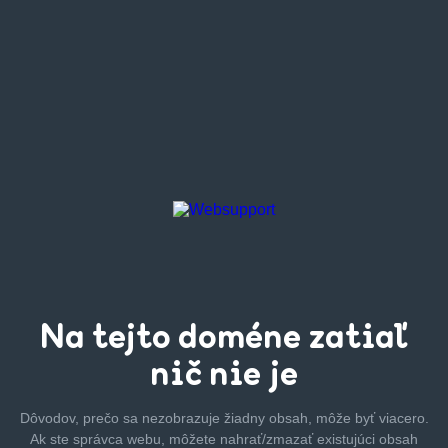
Na tejto
doméne zatiaľ
nič nie je
Dôvodov, prečo sa nezobrazuje žiadny obsah, môže byť
viacero.
Ak ste správca webu, môžete nahrať/zmazať
existujúci obsah